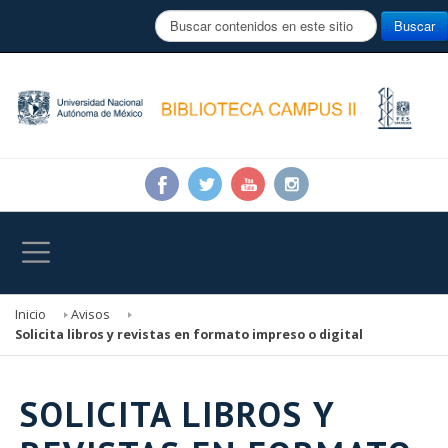
B
Buscar
u
s
c
a
r
.
.
.
Inicio
Avisos
Solicita libros y revistas en formato impreso o digital
SOLICITA LIBROS Y