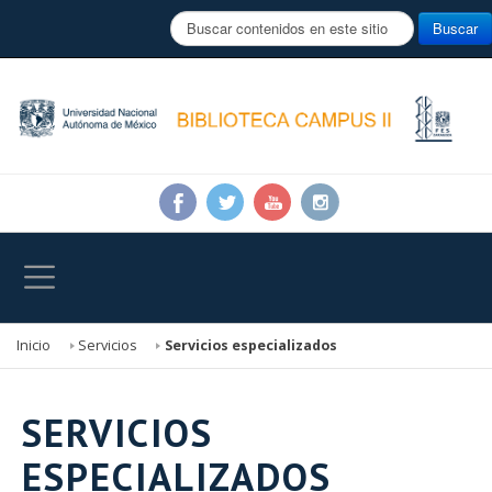
B
Buscar
u
s
c
a
r
.
.
.
Inicio
Servicios
Servicios especializados
SERVICIOS
ESPECIALIZADOS