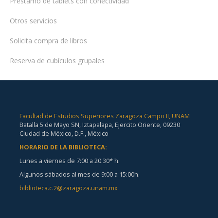
Préstamo de tablets con conectividad
Otros servicios
Solicita compra de libros
Reserva de cubículos grupales
Facultad de Estudios Superiores Zaragoza Campo II, UNAM
Batalla 5 de Mayo SN, Iztapalapa, Ejercito Oriente, 09230
Ciudad de México, D.F., México
HORARIO DE LA BIBLIOTECA:
Lunes a viernes de 7:00 a 20:30* h.
Algunos sábados al mes de 9:00 a 15:00h.
biblioteca.c.2@zaragoza.unam.mx