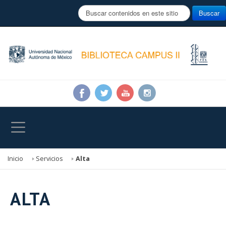
B
Buscar
u
s
c
a
r
.
.
.
Inicio
Servicios
Alta
ALTA