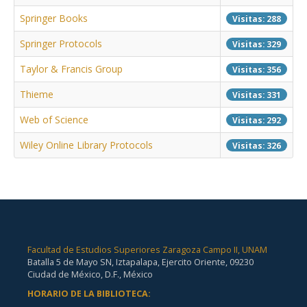
Springer Books
Visitas: 288
Springer Protocols
Visitas: 329
Taylor & Francis Group
Visitas: 356
Thieme
Visitas: 331
Web of Science
Visitas: 292
Wiley Online Library Protocols
Visitas: 326
Facultad de Estudios Superiores Zaragoza Campo II, UNAM
Batalla 5 de Mayo SN, Iztapalapa, Ejercito Oriente, 09230
Ciudad de México, D.F., México
HORARIO DE LA BIBLIOTECA: