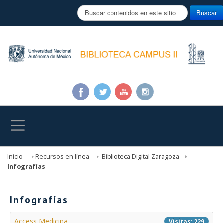
B
Buscar
u
s
c
a
r
.
.
.
Inicio
Recursos en línea
Biblioteca Digital Zaragoza
Infografías
Infografías
Access Medicina
Visitas: 229