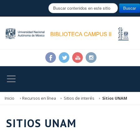
B
Buscar
u
s
c
a
r
.
.
.
Inicio
Recursos en línea
Sitios de interés
Sitios UNAM
SITIOS UNAM