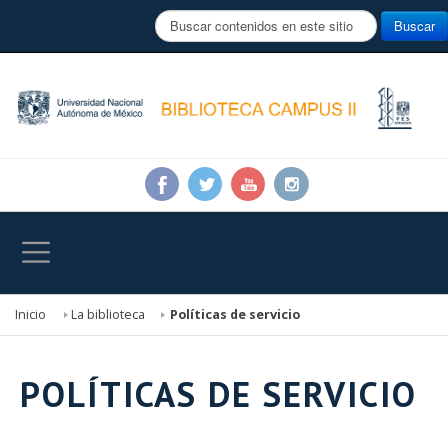
B
Buscar
u
s
c
a
r
.
.
.
Inicio
La biblioteca
Políticas de servicio
POLÍTICAS DE SERVICIO