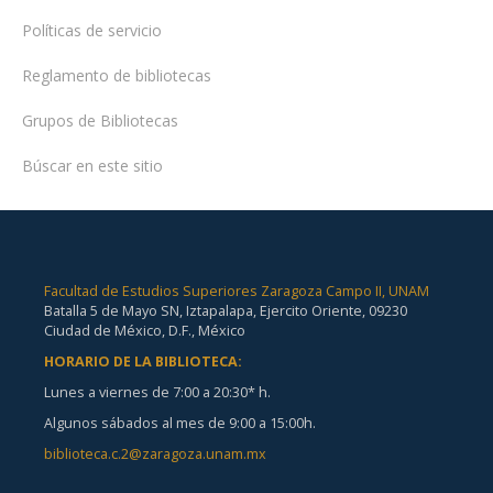
Políticas de servicio
Reglamento de bibliotecas
Grupos de Bibliotecas
Búscar en este sitio
Facultad de Estudios Superiores Zaragoza Campo II, UNAM
Batalla 5 de Mayo SN, Iztapalapa, Ejercito Oriente, 09230
Ciudad de México, D.F., México
HORARIO DE LA BIBLIOTECA:
Lunes a viernes de 7:00 a 20:30* h.
Algunos sábados al mes de 9:00 a 15:00h.
biblioteca.c.2@zaragoza.unam.mx